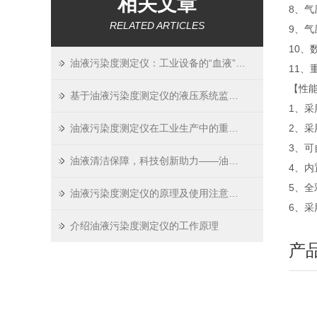
相关文章
8、气
RELATED ARTICLES
9、气
10、
油液污染度测定仪：工业设备的“血液”透析师
11、重
【性
基于油液污染度测定仪的液压系统监控技术研究
1、
油液污染度测定仪在工业生产中的重要性
2、
3、
油液清洁保障，科技创新助力——油液污染度测定仪的重要性
4、内
5、
油液污染度测定仪的原理及使用注意事项
6、采
介绍油液污染度测定仪的工作原理
产