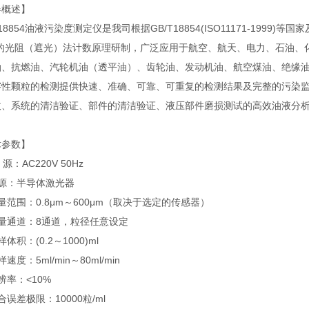
器概述】
18854油液污染度测定仪是我司根据GB/T18854(ISO11171-19
好的光阻（遮光）法计数原理研制，广泛应用于航空、航天、电力、石油、
油、抗燃油、汽轮机油（透平油）、齿轮油、发动机油、航空煤油、绝缘
溶性颗粒的检测提供快速、准确、可靠、可重复的检测结果及完整的污染
收、系统的清洁验证、部件的清洁验证、液压部件磨损测试的高效油液分
术参数】
源：AC220V 50Hz
光源：半导体激光器
量范围：0.8μm～600μm（取决于选定的传感器）
量通道：8通道，粒径任意设定
体积：(0.2～1000)ml
速度：5ml/min～80ml/min
辨率：<10%
合误差极限：10000粒/ml