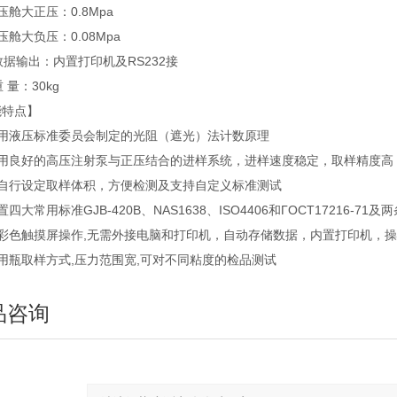
压舱大正压：0.8Mpa
压舱大负压：0.08Mpa
数据输出：内置打印机及RS232接
 量：30kg
能特点】
采用液压标准委员会制定的光阻（遮光）法计数原理
采用良好的高压注射泵与正压结合的进样系统，进样速度稳定，取样精度高
可自行设定取样体积，方便检测及支持自定义标准测试
置四大常用标准GJB-420B、NAS1638、ISO4406和ГOCT17216-
全彩色触摸屏操作,无需外接电脑和打印机，自动存储数据，内置打印机，
用瓶取样方式,压力范围宽,可对不同粘度的检品测试
品咨询