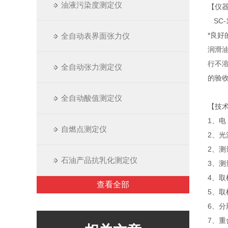
油液污染度测定仪
【仪
SC-
*良
全自动表界面张力仪
润滑
行不
全自动张力测定仪
的验
全自动酸值测定仪
【技
1、电 
自燃点测定仪
2、
2、测
石油产品抗乳化测定仪
3、测
4、取样
查看全部
5、取样
6、分
7、重