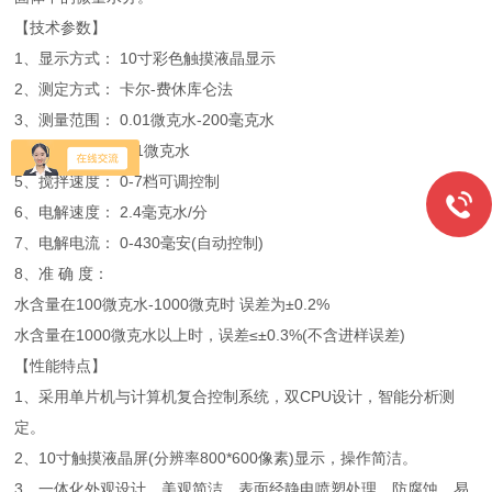
【技术参数】
1、显示方式： 10寸彩色触摸液晶显示
2、测定方式： 卡尔-费休库仑法
3、测量范围： 0.01微克水-200毫克水
4、分 辨 率： 0.01微克水
5、搅拌速度： 0-7档可调控制
6、电解速度： 2.4毫克水/分
7、电解电流： 0-430毫安(自动控制)
8、准 确 度：
水含量在100微克水-1000微克时 误差为±0.2%
水含量在1000微克水以上时，误差≤±0.3%(不含进样误差)
【性能特点】
1、采用单片机与计算机复合控制系统，双CPU设计，智能分析测
定。
2、10寸触摸液晶屏(分辨率800*600像素)显示，操作简洁。
3、一体化外观设计，美观简洁。表面经静电喷塑处理，防腐蚀，易