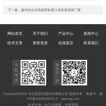
下一篇：
扬州全自动毛细管粘度计清洗器优质厂家
网站首页
关于我们
产品中心
新闻中心
技术文章
荣誉资质
在线留言
联系我们
微
手
信
机
扫
浏
一
览
扫
Copyright©2026 长沙思辰仪器科技有限公司 版权所有
备案号：湘
ICP备13006491号-3
sitemap.xml
技术支持：
化工仪器网
管理登陆