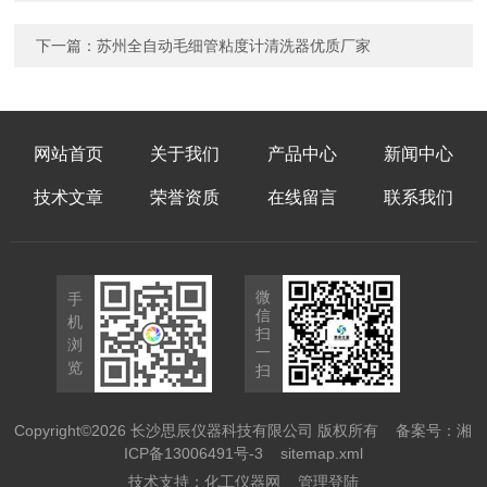
下一篇：
苏州全自动毛细管粘度计清洗器优质厂家
网站首页
关于我们
产品中心
新闻中心
技术文章
荣誉资质
在线留言
联系我们
微
手
信
机
扫
浏
一
览
扫
Copyright©2026 长沙思辰仪器科技有限公司 版权所有
备案号：湘
ICP备13006491号-3
sitemap.xml
技术支持：
化工仪器网
管理登陆