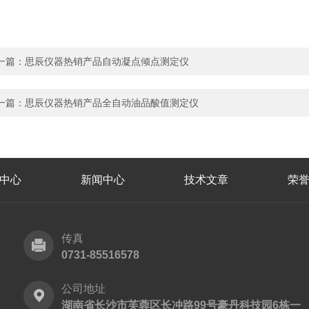
一篇：
思辰仪器热销产品自动凝点倾点测定仪
一篇：
思辰仪器热销产品全自动油品酸值测定仪
中心
新闻中心
技术文章
荣
传真
0731-85516578
公司地址
湖南省长沙市芙蓉区长冲路99号豪丹科技园6栋一