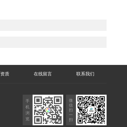
誉资质
在线留言
联系我们
微
手
信
机
扫
浏
一
览
扫