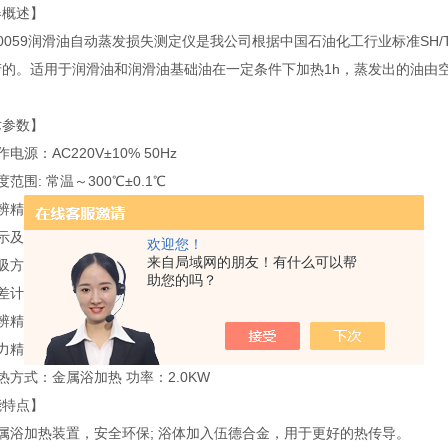
器概述】
0059润滑油自动蒸发损失测定仪是我公司根据中国石油化工行业标准SH/T 
产的。适用于润滑油和润滑油基础油在一定条件下加热1h，蒸发出的油由
术参数】
电源：AC220V±10% 50Hz
度范围: 常温～300℃±0.1℃
辨精度：±0.01℃
示及控制方式:7寸彩色液晶触摸显示屏
欢迎您！
来自局域网的朋友！有什么可以帮
抽吸方式：真空泵和压力计空气过滤器
助您的吗？
差计：进口精密压差表 0～25mm H20
精度±0.05 mm H20
力精度：稳定精度：±0.2 mm H20
热方式：金属浴加热 功率：2.0KW
能特点】
属浴加热装置，安全环保; 浴体加入伍德合金，用于更好的热传导。