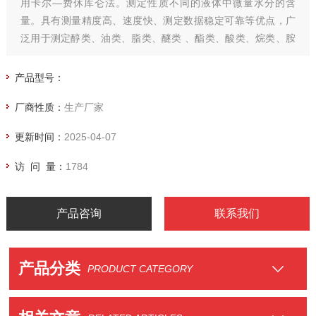
用卡尔—费休库仑法。测定性质不同的液体中微量水分的含
量。具有测量精度高、速度快、测定数据稳定可靠等优点，广
泛用于测定醇类、油类、脂类、醚类 、酯类、酸类、烷类、胺
类、有机溶剂、农药、酚类、药原料等产品的水分含量。
产品型号：
厂商性质：
生产厂家
更新时间：
2025-04-07
访 问 量：
1784
产品咨询
联系我们
产品分类
PRODUCT CATEGORY