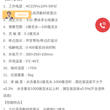
1、工作电源：AC220V±10% 50HZ
2、显示方式：六位高亮数码管显示
3、测定方式：卡尔-费休库仑电量法
4、测量范围：1微克水—100毫克水
5、灵 敏 度：0.1微克水
6、终点指示：声音警告/终点灯提示
7、电解电流：0-400毫安自动控制
8、外形尺寸：300×250×100mm
9、环境温度：5℃-40℃
10、相对湿度：<75%
11、仪器重量：6kg
12、准 确 度：水含量在1微克水-1000微克时，测定值误差不大于
±0.3% 水含量在1000微克水以上时，测定值误差≤0.5%(不含进样
误差)
【性能特点】
1、六位高亮数码管显示，分辨率0.1微克。