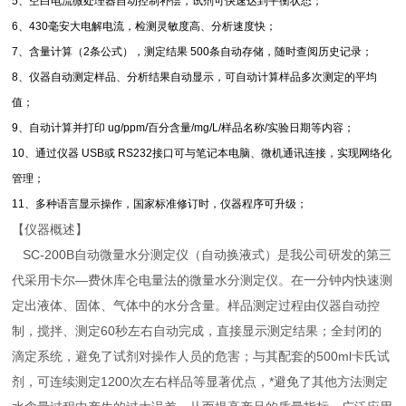
5、空白电流微处理器自动控制补偿，试剂可快速达到平衡状态；
6、430毫安大电解电流，检测灵敏度高、分析速度快；
7、含量计算（2条公式），测定结果 500条自动存储，随时查阅历史记录；
8、仪器自动测定样品、分析结果自动显示，可自动计算样品多次测定的平均
值；
9、自动计算并打印 ug/ppm/百分含量/mg/L/样品名称/实验日期等内容；
10、通过仪器 USB或 RS232接口可与笔记本电脑、微机通讯连接，实现网络化
管理；
11、多种语言显示操作，国家标准修订时，仪器程序可升级；
【仪器概述】
SC-200B自动微量水分测定仪（自动换液式）是我公司研发的第三
代采用卡尔—费休库仑电量法的微量水分测定仪。在一分钟内快速测
定出液体、固体、气体中的水分含量。样品测定过程由仪器自动控
制，搅拌、测定60秒左右自动完成，直接显示测定结果；全封闭的
滴定系统，避免了试剂对操作人员的危害；与其配套的500ml卡氏试
剂，可连续测定1200次左右样品等显著优点，*避免了其他方法测定