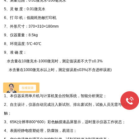
4、测量范围：0.01微克水-200毫克水
5、灵 敏 度：0.01微克水
6、打 印 机：低能耗热敏打印机
7、外形尺寸：370×310×180mm
9、仪器重量：8.5kg
8、环境温度: 5℃-40℃
9、准 确 度：
水含量在10微克水-1000微克时，测定值误差不大于±0.3%
水含量在1000微克水以上时，测定值误差≤03%(不含进样误差)
【性能特点】
1、本仪器采用单片机与计算机复合控制系统，智能分析测定；
2、自主设计，仪器自动完成注入新试剂、排出废试剂，试验人员无需与试剂接
触；
3、65K(分辨率800*600）彩色触摸液晶屏显示，适时显示仪器工作状态；
4、表面经静电喷塑处理，防腐蚀，易清洁；