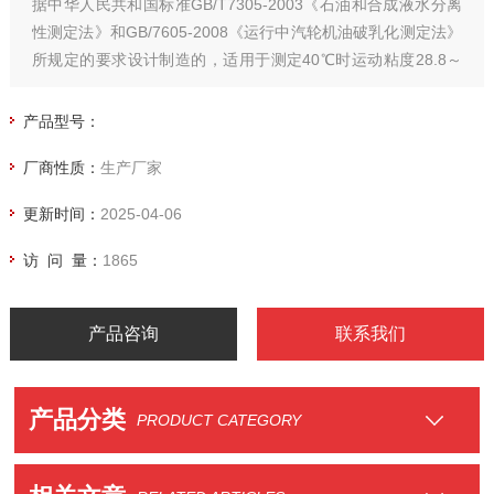
据中华人民共和国标准GB/T7305-2003《石油和合成液水分离
性测定法》和GB/7605-2008《运行中汽轮机油破乳化测定法》
所规定的要求设计制造的，适用于测定40℃时运动粘度28.8～
90mm2/s，试验温度为54±1℃，粘度超过90mm2/s，试验温度
为82±1℃油品的测定;也适合室温—100℃测定的油品使用。
产品型号：
厂商性质：
生产厂家
更新时间：
2025-04-06
访 问 量：
1865
产品咨询
联系我们
产品分类
PRODUCT CATEGORY