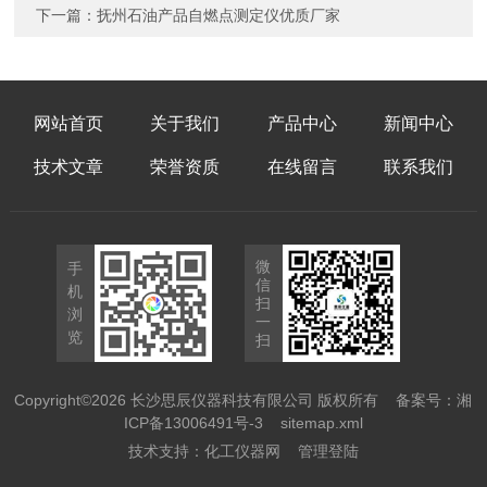
下一篇：
抚州石油产品自燃点测定仪优质厂家
网站首页
关于我们
产品中心
新闻中心
技术文章
荣誉资质
在线留言
联系我们
微
手
信
机
扫
浏
一
览
扫
Copyright©2026 长沙思辰仪器科技有限公司 版权所有
备案号：湘
ICP备13006491号-3
sitemap.xml
技术支持：
化工仪器网
管理登陆