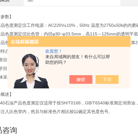
术参数】
品色度测定仪工作电源：AC220V±10%，50Hz 温度为2750±50k的内
品色度测定仪比色管：内径φ30~φ33.5mm，高115～125mm的透明平
品色度测定仪标准色盘：26光孔，其中1-25色号的标准颜色玻璃片，第2
能特点】
欢迎您！
来自局域网的朋友！有什么可以帮
观察目镜由凹镜和凸镜组成，可同时看到试样颜色和标准色颜色。
助您的吗？
光学目镜具有光线调节和调焦能力，使用方便。
箱体采用优质钢板制作，表面静电喷涂漆膜牢固，造型美观。
器概述】
6540石油产品色度测定仪适用于按SH/T0168，GB/T6540标准测
样注入比色管内，然后与标准色片相比较以确定其色度色号。
品咨询