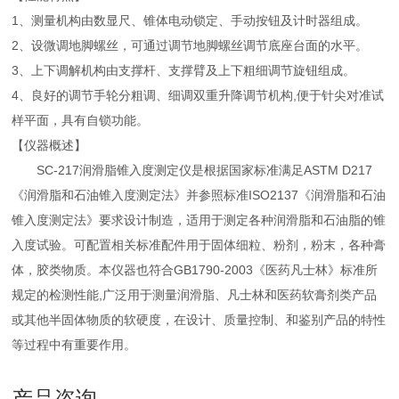
1、测量机构由数显尺、锥体电动锁定、手动按钮及计时器组成。
2、设微调地脚螺丝，可通过调节地脚螺丝调节底座台面的水平。
3、上下调解机构由支撑杆、支撑臂及上下粗细调节旋钮组成。
4、良好的调节手轮分粗调、细调双重升降调节机构,便于针尖对准试
样平面，具有自锁功能。
【仪器概述】
SC-217润滑脂锥入度测定仪是根据国家标准满足ASTM D217
《润滑脂和石油锥入度测定法》并参照标准ISO2137《润滑脂和石油
锥入度测定法》要求设计制造，适用于测定各种润滑脂和石油脂的锥
入度试验。可配置相关标准配件用于固体细粒、粉剂，粉末，各种膏
体，胶类物质。本仪器也符合GB1790-2003《医药凡士林》标准所
规定的检测性能,广泛用于测量润滑脂、凡士林和医药软膏剂类产品
或其他半固体物质的软硬度，在设计、质量控制、和鉴别产品的特性
等过程中有重要作用。
产品咨询