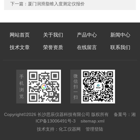
下一篇：
厦门润滑脂锥入度测定仪报价
网站首页
关于我们
产品中心
新闻中心
技术文章
荣誉资质
在线留言
联系我们
微
手
信
机
扫
浏
一
览
扫
Copyright©2026 长沙思辰仪器科技有限公司 版权所有
备案号：湘
ICP备13006491号-3
sitemap.xml
技术支持：
化工仪器网
管理登陆