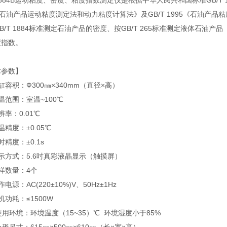
1884B运动粘度、密度、粘度指数测定仪是根据中华人民共和国标准GB/T 
《石油产品运动粘度测定法和动力粘度计算法》及GB/T 1995《石油
B/T 1884标准测定石油产品的密度、按GB/T 265标准测定液体石油产
度指数。
术参数】
缸容积：Ф300㎜×340mm（直径×高）
温范围：室温~100℃
辨率：0.01℃
温精度：±0.05℃
时精度：±0.1s
示方式：5.6吋真彩液晶显示（触摸屏）
样数量：4个
电源：AC(220±10%)V、50Hz±1Hz
机功耗：≤1500W
使用环境：环境温度（15~35）℃ 环境湿度小于85%