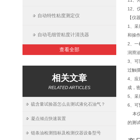
11、
12、
自动特性粘度测定仪
【仪
1、
自动毛细管粘度计清洗器
和操
2、
查看全部
润滑
3、
过触
相关文章
4、
RELATED ARTICLES
成，密
5、采
硫含量试验器怎么去测试液化石油气？
6、可
本仪
凝点倾点快速装置
的测
链条油检测指标及检测仪器设备型号