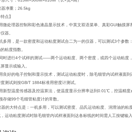
外形尺寸：615㎜×500㎜×610㎜（长×宽×高）
仪器净重；26.5kg
器特点】
采用微处理器控制和彩色液晶显示技术，中英文双语菜单、真彩GUI触摸屏
作仪器。
一机多用，是一款密度和运动粘度测试合二为一的仪器，可以测试3个参数
油的粘度指数。
可同时进行4个试样的测试——两个运动粘度、两个密度，或四个运动粘度
摸屏显示或输入。
应用良好的电子控制和显示技术，测试运动粘度时，除毛细管内试样液面到
度测试则按GB/T 1884标准用密度计测试。
用新型温度传感器及控温算法，使温度显示分辨率达到0.01℃，控温精度±
预存储99个毛细管粘度计的常数。
器的大特点是：一机多用，可以测试密度、品氏运动粘度、润滑油的粘度
试，运动粘度测试时除毛细管内试样液面到达各标线的时间需人工按键输