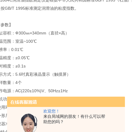
1884C润滑油指数测定仪是根据中华人民共和国标准GB/T 1995《
按GB/T 1995标准测定润滑油的粘度指数。
术参数】
缸容积：Ф300㎜×340mm（直径×高）
温范围：室温~100℃
辨率：0.01℃
温精度：±0.05℃
时精度：±0.1s
示方式：5.6吋真彩液晶显示（触摸屏）
样数量：4个
电源：AC(220±10%)V、50Hz±1Hz
机功耗：≤1500W
使用环境：环境温度（15~35）℃ 环境湿度小于85%
欢迎您！
外形尺寸：615㎜×500㎜×610㎜（长×宽×高）
来自局域网的朋友！有什么可以帮
助您的吗？
仪器净重；26.5kg