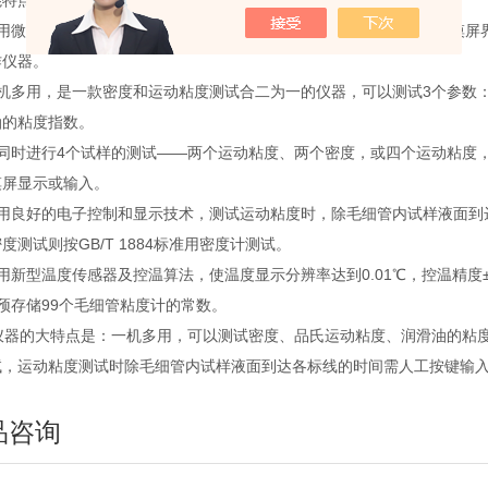
能特点】
采用微处理器控制和彩色液晶显示技术，中英文双语菜单、真彩GUI触摸屏
作仪器。
一机多用，是一款密度和运动粘度测试合二为一的仪器，可以测试3个参数
油的粘度指数。
可同时进行4个试样的测试——两个运动粘度、两个密度，或四个运动粘度
摸屏显示或输入。
应用良好的电子控制和显示技术，测试运动粘度时，除毛细管内试样液面到
度测试则按GB/T 1884标准用密度计测试。
用新型温度传感器及控温算法，使温度显示分辨率达到0.01℃，控温精度±
预存储99个毛细管粘度计的常数。
器的大特点是：一机多用，可以测试密度、品氏运动粘度、润滑油的粘度
试，运动粘度测试时除毛细管内试样液面到达各标线的时间需人工按键输
品咨询