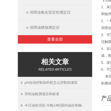
【性
1、
润滑油氧化安定性测定仪
和操
2、
润滑油锈蚀测定仪
润滑
3、
查看全部
过触
4、
成，密
相关文章
5、采
RELATED ARTICLES
6、可
本仪
pH自动控制加药机怎么控制加液泵
的测
导热油检测项目和标准
产
今日油价消息:今晚24时国内油价将搁浅 下周期下调概率较大