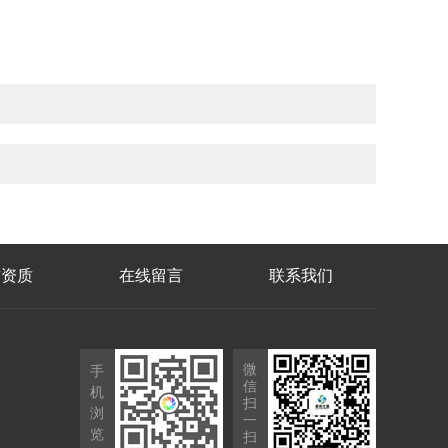
誉资质
在线留言
联系我们
微
手
信
机
扫
浏
一
览
扫