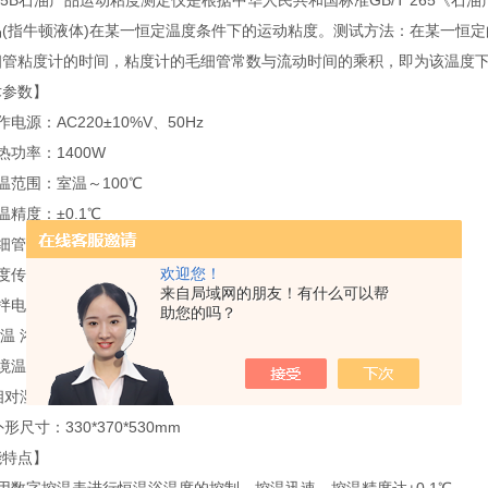
265B石油产品运动粘度测定仪是根据中华人民共和国标准GB/T 265
品(指牛顿液体)在某一恒定温度条件下的运动粘度。测试方法：在某一恒
细管粘度计的时间，粘度计的毛细管常数与流动时间的乘积，即为该温度
术参数】
作电源：AC220±10%V、50Hz
热功率：1400W
温范围：室温～100℃
温精度：±0.1℃
毛细管类型：品氏毛细管粘度计
欢迎您！
度传感器：工业铂电阻，Pt100
来自局域网的朋友！有什么可以帮
拌电机：转速1200r/min
助您的吗？
 温 浴：内外两层缸
境温度：0℃～35℃
相对湿度：<85%
形尺寸：330*370*530mm
能特点】