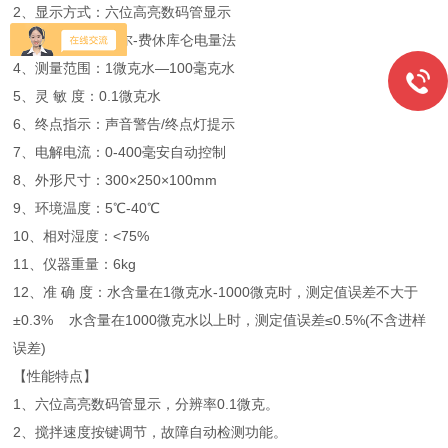
2、显示方式：六位高亮数码管显示
3、测定方式：卡尔-费休库仑电量法
4、测量范围：1微克水—100毫克水
5、灵 敏 度：0.1微克水
6、终点指示：声音警告/终点灯提示
7、电解电流：0-400毫安自动控制
8、外形尺寸：300×250×100mm
9、环境温度：5℃-40℃
10、相对湿度：<75%
11、仪器重量：6kg
12、准 确 度：水含量在1微克水-1000微克时，测定值误差不大于
±0.3% 水含量在1000微克水以上时，测定值误差≤0.5%(不含进样
误差)
【性能特点】
1、六位高亮数码管显示，分辨率0.1微克。
2、搅拌速度按键调节，故障自动检测功能。