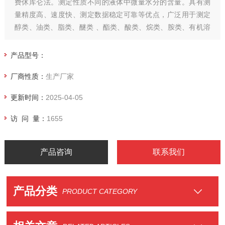
费休库仑法。测定性质不同的液体中微量水分的含量。具有测
量精度高、速度快、测定数据稳定可靠等优点，广泛用于测定
醇类、油类、脂类、醚类 、酯类、酸类、烷类、胺类、有机溶
剂、农药、酚类、药原料等产品的水分含量。
产品型号：
厂商性质：
生产厂家
更新时间：
2025-04-05
访 问 量：
1655
产品咨询
联系我们
产品分类
PRODUCT CATEGORY