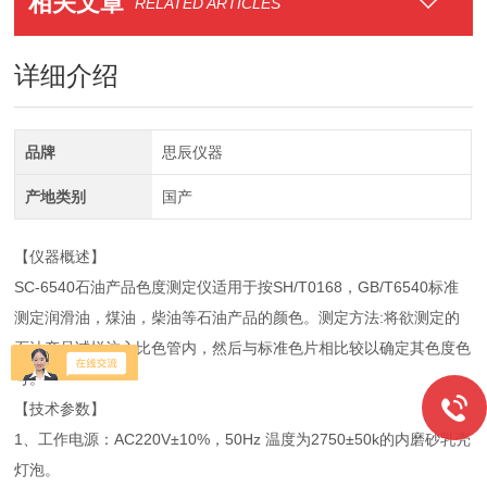
相关文章
RELATED ARTICLES
详细介绍
品牌
思辰仪器
产地类别
国产
【仪器概述】
SC-6540石油产品色度测定仪适用于按SH/T0168，GB/T6540标准
测定润滑油，煤油，柴油等石油产品的颜色。测定方法:将欲测定的
石油产品试样注入比色管内，然后与标准色片相比较以确定其色度色
号。
【技术参数】
1、工作电源：AC220V±10%，50Hz 温度为2750±50k的内磨砂乳壳
灯泡。