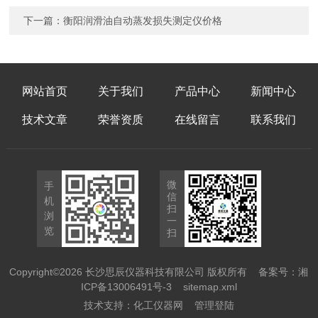
下一篇：
衡阳润滑油自动蒸发损失测定仪价格
网站首页
关于我们
产品中心
新闻中心
技术文章
荣誉资质
在线留言
联系我们
微
手
信
机
扫
浏
一
览
扫
Copyright©2026 长沙思辰仪器科技有限公司 版权所有
备案号：湘
ICP备13006491号-3
sitemap.xml
技术支持：
化工仪器网
管理登陆