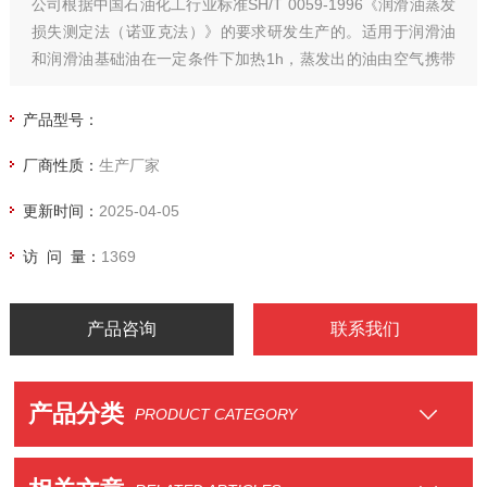
公司根据中国石油化工行业标准SH/T 0059-1996《润滑油蒸发
损失测定法（诺亚克法）》的要求研发生产的。适用于润滑油
和润滑油基础油在一定条件下加热1h，蒸发出的油由空气携带
出去。根据加热前后试样质量之差测定试样的蒸发损失。
产品型号：
厂商性质：
生产厂家
更新时间：
2025-04-05
访 问 量：
1369
产品咨询
联系我们
产品分类
PRODUCT CATEGORY