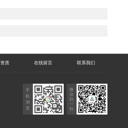
誉资质
在线留言
联系我们
微
手
信
机
扫
浏
一
览
扫