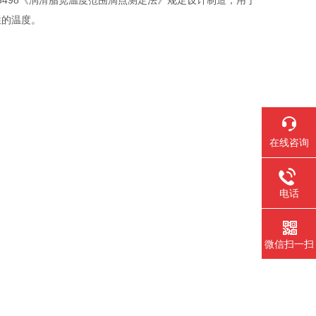
 3498《润滑脂宽温度范围滴点测定法》规定设计制造，用于
性的温度。
在线咨询
电话
微信扫一扫