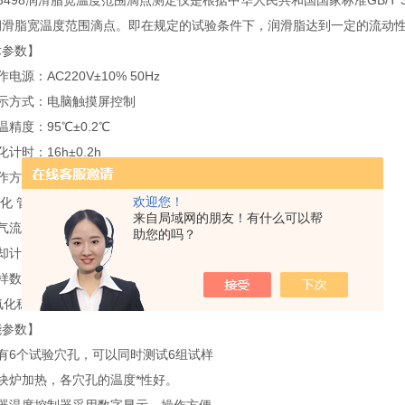
3498润滑脂宽温度范围滴点测定仪是根据中华人民共和国国家标准GB/T
润滑脂宽温度范围滴点。即在规定的试验条件下，润滑脂达到一定的流动
术参数】
电源：AC220V±10% 50Hz
显示方式：电脑触摸屏控制
温精度：95℃±0.2℃
化计时：16h±0.2h
工作方式：自动加温，自动控温
欢迎您！
 化 管：硼硅玻璃材质，符合SH/T0175标准
来自局域网的朋友！有什么可以帮
流量：50±5ml/min
助您的吗？
却计时：≤4h
样数量：6路，同时可作6个试样
、氧化稳压阀：在流量计前配有稳压阀
能参数】
有6个试验穴孔，可以同时测试6组试样
块炉加热，各穴孔的温度*性好。