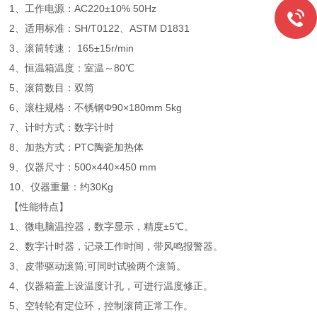
1、工作电源：AC220±10% 50Hz
2、适用标准：SH/T0122、ASTM D1831
3、滚筒转速： 165±15r/min
4、恒温箱温度：室温～80℃
5、滚筒数目：双筒
6、滚柱规格：不锈钢Φ90×180mm 5kg
7、计时方式：数字计时
8、加热方式：PTC陶瓷加热体
9、仪器尺寸：500×440×450 mm
10、仪器重量：约30Kg
【性能特点】
1、微电脑温控器，数字显示，精度±5℃。
2、数字计时器，记录工作时间，带风鸣报警器。
3、皮带驱动滚筒;可同时试验两个滚筒。
4、仪器箱盖上设温度计孔，可进行温度修正。
5、空转轮有定位环，控制滚筒正常工作。