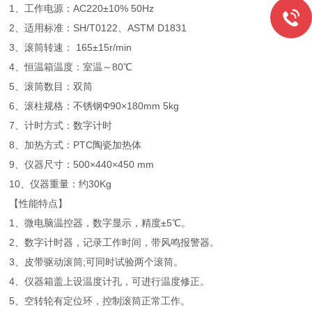
1、工作电源：AC220±10% 50Hz
2、适用标准：SH/T0122、ASTM D1831
3、滚筒转速： 165±15r/min
4、恒温箱温度：室温～80℃
5、滚筒数目：双筒
6、滚柱规格：不锈钢Φ90×180mm 5kg
7、计时方式：数字计时
8、加热方式：PTC陶瓷加热体
9、仪器尺寸：500×440×450 mm
10、仪器重量：约30Kg
【性能特点】
1、微电脑温控器，数字显示，精度±5℃。
2、数字计时器，记录工作时间，带风鸣报警器。
3、皮带驱动滚筒;可同时试验两个滚筒。
4、仪器箱盖上设温度计孔，可进行温度修正。
5、空转轮有定位环，控制滚筒正常工作。