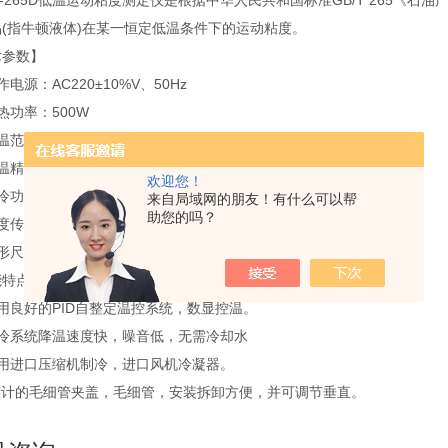
265D低温运动粘度测定仪是根据中华人民共和国标准GB/T 265《
(指牛顿液体)在某一恒定低温条件下的运动粘度。
术参数】
作电源：AC220±10%V、50Hz
热功率：500W
温范围：-68℃～室温 或0～90℃
温精度：±0.1℃
欢迎您！
冷功率：380W×2
来自局域网的朋友！有什么可以帮
助您的吗？
度传感器：工业铂电阻，Pt100
尺寸：900×530×530(mm)
能特点】
用良好的PID自整定温控系统，数显控温。
制冷系统降温速度快，噪音低，无需冷却水
采用进口压缩机制冷，进口风机冷凝器。
*设计的毛细管夹盖，毛细管，安装拆卸方便，并可调节垂直。