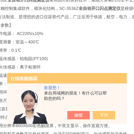
536Z
全自动开口闪点测定仪
采用国外的良好技术，液晶大屏幕LCD全中
糊控制集成软件，模块化结构，SC-3536Z
全自动开口闪点测定仪
是根据中
 方法制造、是理想的进口仪器替代产品，广泛应用于铁路，航空，电力，
术参数】
作电源： AC220V±10%
温度测量：室温～400℃
辨率：0.1℃
温传感器：铂电阻(PT100)
闪火传感器：离子检测环
升温速度：符合国标标准
率：﹤500W
欢迎您！
用环境温度：10～40℃ 相对湿度：﹤85%
来自局域网的朋友！有什么可以帮
助您的吗？
尺寸：主机:190X260X285(mm)
仪器重量：18kg
能特点】
用分辨率800X600彩色触摸屏，中英文显示，操作直观方便。