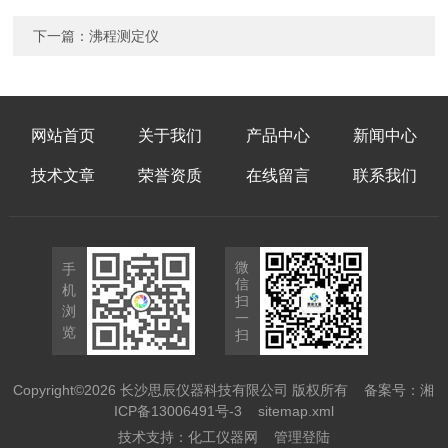
下一篇：
沸程测定仪
网站首页
关于我们
产品中心
新闻中心
技术文章
荣誉资质
在线留言
联系我们
微
手
信
机
扫
浏
一
览
扫
Copyright©2026 长沙思辰仪器科技有限公司 版权所有
备案号：湘
ICP备13006491号-3
sitemap.xml
技术支持：
化工仪器网
管理登陆