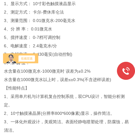
1、显示方式： 10寸彩色触摸液晶显示
2、测定方式： 卡尔-费休库仑法
3、测量范围： 0.01微克水-200毫克水
4、分 辨 率： 0.01微克水
5、搅拌速度： 0-7档可调控制
6、电解速度： 2.4毫克水/分
7、电解电流： 0-430毫安(自动控制)
8、准 确 度：
水含量在100微克水-1000微克时 误差为±0.2%
水含量在1000微克水以上时，误差≤±0.3%(不含进样误差)
【性能特点】
1、采用单片机与计算机复合控制系统，双CPU设计，智能分析测
定。
2、10寸触摸液晶屏(分辨率800*600像素)显示，操作简洁。
3、一体化外观设计，美观简洁。表面经静电喷塑处理，防腐蚀，易
清洁。