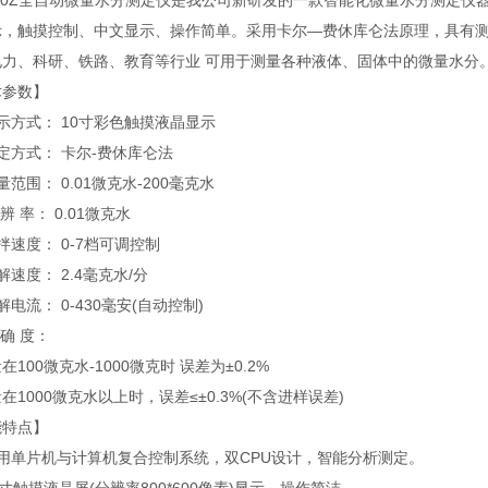
200Z全自动微量水分测定仪是我公司新研发的一款智能化微量水分测定仪
示，触摸控制、中文显示、操作简单。采用卡尔—费休库仑法原理，具有
电力、科研、铁路、教育等行业 可用于测量各种液体、固体中的微量水分
术参数】
示方式： 10寸彩色触摸液晶显示
定方式： 卡尔-费休库仑法
量范围： 0.01微克水-200毫克水
辨 率： 0.01微克水
拌速度： 0-7档可调控制
解速度： 2.4毫克水/分
解电流： 0-430毫安(自动控制)
 确 度：
在100微克水-1000微克时 误差为±0.2%
在1000微克水以上时，误差≤±0.3%(不含进样误差)
能特点】
采用单片机与计算机复合控制系统，双CPU设计，智能分析测定。