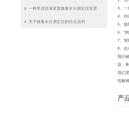
2、1
3、
一种带进排液装置微量水分测定仪装置
4、
关于微量水分测定仪的特点说明
5、
6、*
7、
8、自动
我们
息，
我们
忧解
产