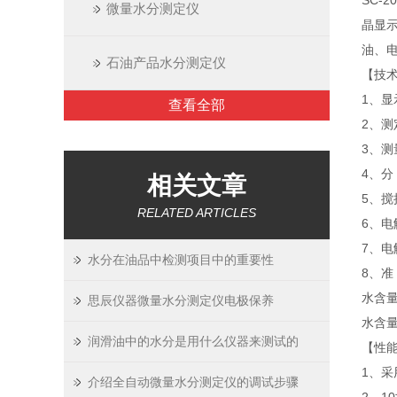
SC-
微量水分测定仪
晶显
油、
石油产品水分测定仪
【技
1、显
查看全部
2、测
3、测
4、分 
相关文章
5、搅
RELATED ARTICLES
6、电
7、电
水分在油品中检测项目中的重要性
8、准
水含量
思辰仪器微量水分测定仪电极保养
水含量
润滑油中的水分是用什么仪器来测试的
【性
1、
介绍全自动微量水分测定仪的调试步骤