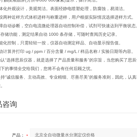
0寸触摸液晶屏(分辨率800*600像素)显示，操作简洁。
一体化外观设计，美观简洁。表面经静电喷塑处理，防腐蚀，易清洁。
内设两种近样方式体积进样与称重进样，用户根据实际情况选择进样方式。
故障自动诊断，空白电流微处理器自动控制补偿，试剂可快速达到平衡状态
的存储功能，测定结果自动 1000 条存储，可随时查阅历史记录。
智能化控制，只需轻轻一按，仪器自动测定样品、自动显示报告值。
计算并打印 ug / ppm / 百分含量 / mg/L / 样品名称 / 实验日期等内容。
确认“选择思辰仪器，就是选择了产品质量和服务”的宗旨，当您购买了思
剩下的事情全交给我们，您将不会有任何后顾之忧。
坚持“诚信服务、主动高效、专业精细、尽善尽美”的服务准则，因此，认
难。
品咨询
产品：