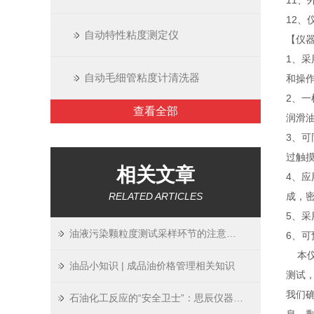
11、
12、
自动特性粘度测定仪
【仪
1、
自动毛细管粘度计清洗器
和操
2、
查看全部
润滑
3、
过触
相关文章
4、
RELATED ARTICLES
成，密
5、采
油液污染颗粒度测试采样环节的注意事项
6、可
本仪
油品小知识 | 成品油价格管理相关知识
测试
我们
石油化工反应的“安全卫士”：思辰仪器pH自动控制加药机