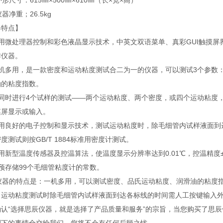
外形尺寸：615㎜×500㎜×610㎜（长×宽×高）
仪器净重；26.5kg
器特点】
采用微处理器控制和彩色液晶显示技术，中英文双语菜单、真彩GUI触摸屏
作仪器。
一机多用，是一款密度和运动粘度测试合二为一的仪器，可以测试3个参数
油的粘度指数。
可同时进行4个试样的测试——两个运动粘度、两个密度，或四个运动粘度
摸屏显示或输入。
应用良好的电子控制和显示技术，测试运动粘度时，除毛细管内试样液面到
度测试则按GB/T 1884标准用密度计测试。
用新型温度传感器及控温算法，使温度显示分辨率达到0.01℃，控温精度±
预存储99个毛细管粘度计的常数。
器的特点是：一机多用，可以测试密度、品氏运动粘度、润滑油的粘度指
，运动粘度测试时除毛细管内试样液面到达各标线的时间需人工按键输入
确认“选择思辰仪器，就是选择了产品质量和服务”的宗旨，当您购买了思