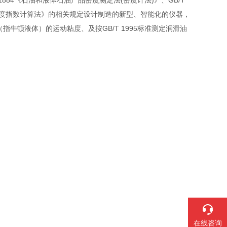
1884《石油和液体石油产品密度测定法(密度计法)》、GB/T
产品粘度指数计算法》的相关规定设计制造的新型、智能化的仪器，
品（指牛顿液体）的运动粘度、及按GB/T 1995标准测定润滑油
在线咨询