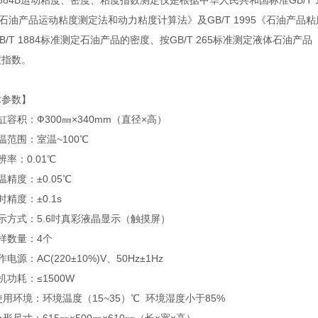
1884B运动粘度、密度、粘度指数测定仪是根据中华人民共和国标准GB/T 
《石油产品运动粘度测定法和动力粘度计算法》及GB/T 1995《石油
B/T 1884标准测定石油产品的密度、按GB/T 265标准测定液体石油产
度指数。
术参数】
缸容积：Ф300㎜×340mm（直径×高）
温范围：室温~100℃
辨率：0.01℃
温精度：±0.05℃
时精度：±0.1s
示方式：5.6吋真彩液晶显示（触摸屏）
样数量：4个
电源：AC(220±10%)V、50Hz±1Hz
机功耗：≤1500W
使用环境：环境温度（15~35）℃ 环境湿度小于85%