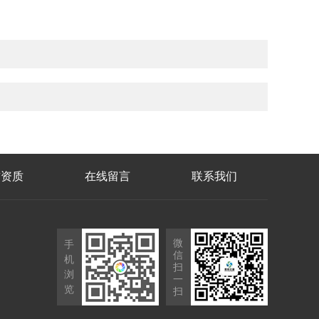
誉资质
在线留言
联系我们
微
手
信
机
扫
浏
一
览
扫