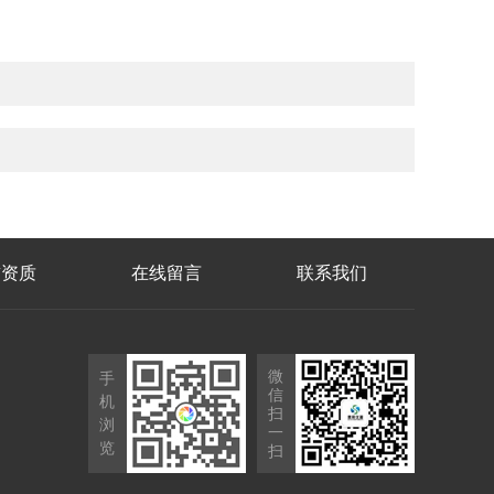
誉资质
在线留言
联系我们
微
手
信
机
扫
浏
一
览
扫