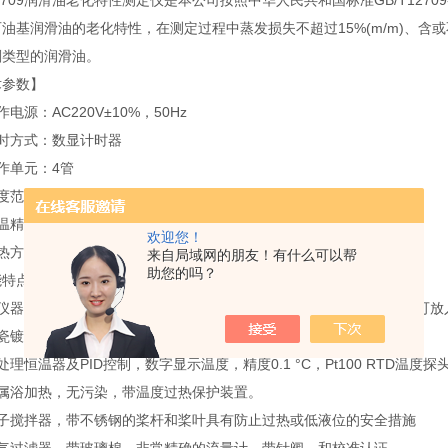
12709润滑油老化特性测定仪是本公司按照中华人民共和国标准GB/T12
油基润滑油的老化特性，在测定过程中蒸发损失不超过15%(m/m)、
剂类型的润滑油。
术参数】
作电源：AC220V±10%，50Hz
计时方式：数显计时器
作单元：4管
度范围：室温~200°C
温精度：±0.2℃
欢迎您！
加热方式：金属浴加热
来自局域网的朋友！有什么可以帮
助您的吗？
能特点】
该仪器为台式，包括不锈钢浴锅和精确的流量计。不锈钢盖子上有孔，可放
陶瓷镀层的不锈钢结构，不锈钢浴锅带水龙头阀门，高效的热绝缘效果。
处理恒温器及PID控制，数字显示温度，精度0.1 °C，Pt100 RTD温度探
金属浴加热，无污染，带温度过热保护装置。
电子搅拌器，带不锈钢的桨杆和桨叶具有防止过热或低液位的安全措施