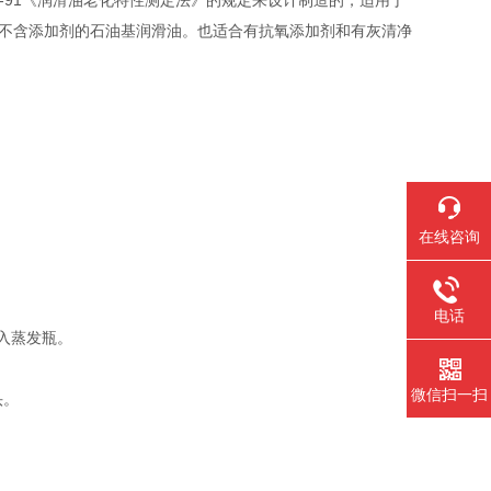
709-91《润滑油老化特性测定法》的规定来设计制造的，适用于
含或不含添加剂的石油基润滑油。也适合有抗氧添加剂和有灰清净
在线咨询
电话
入蒸发瓶。
微信扫一扫
头。