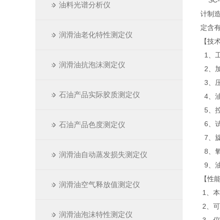
SC-
油料光谱分析仪
计制
定含
润滑油老化特性测定仪
【技
1、工
润滑油抗泡沫测定仪
2、加
3、压
石油产品实际胶质测定仪
4、油
5、控
6、
石油产品色度测定仪
7、旋
8、氧
润滑油自动蒸发损失测定仪
9、油
【性
润滑油空气释放值测定仪
1、本
2、
润滑油泡沫特性测定仪