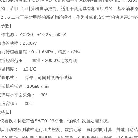
0193润滑油氧化安定性测定仪是按照中华人民共和国行业标准SH/T0
造的，采用工业计算机自动控制。适用于测定具有相同组成的（基础油和
有2，6-二叔丁基对甲酚的新矿物绝缘油，作为其氧化安定性的快速评定方
术参数】
作电源： AC220、±10％v、50HZ
热管功率：2500W
力传感器量程：0～1.6MPa，精度：±2‰
浴控温范围： 室温～200.0℃连续可调
温精度： ±0.1℃
试验形式： 两弹，可同时做两个试样
转机构转速：100±5r/min
弹与水平面夹角： 30°
浴容积： 30L；
能特点】
仪器设计制造符合SH/T0193标准，*的软件数据处理系统。
可以自动对被测油样进行压力检测、数据记录、氧化时间计算、并能自动