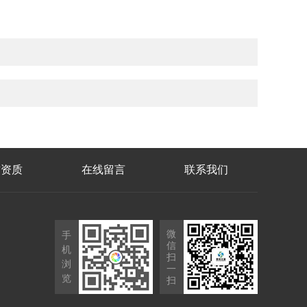
誉资质
在线留言
联系我们
微
手
信
机
扫
浏
一
览
扫