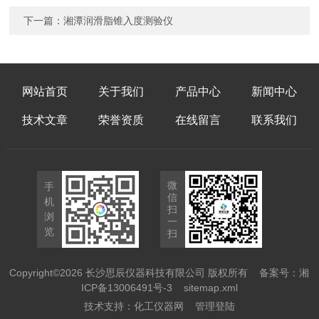
下一篇：
湘潭润滑脂锥入度测验仪
网站首页
关于我们
产品中心
新闻中心
技术文章
荣誉资质
在线留言
联系我们
微
手
信
机
扫
浏
一
览
扫
Copyright©2026 长沙思辰仪器科技有限公司 版权所有
备案号：湘
ICP备13006491号-3
sitemap.xml
技术支持：
化工仪器网
管理登陆