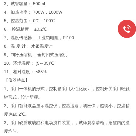
3、试管容量： 500ml
4、加热功率： 700W，1000W
5、控温范围： 0℃～100℃
6、 控温精度： ±0.2℃
7、温度传感器： 工业铂电阻，Pt100
8、温 度 计： 水银温度计
9、制冷压缩机： 全封闭式压缩机
10、环境温度： (5～35)℃
11、相对湿度： ≤85%
【仪器特点】
1、采用一体机的形式，控制箱采用人性化设计，控制开关采用轻触
键形式，设计新颖。
2、采用智能液晶显示温控仪，控温迅速，响应快，超调小，控温精
度达±0.2℃。
3、采用硬质玻璃缸和电动搅拌装置，，试样观察清晰，浴缸内的温
度均匀。