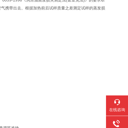
0059-1996《润滑油蒸发损失测定法(诺亚克法)》的要求研
空气携带出去。根据加热前后试样质量之差测定试样的蒸发损
在线咨询