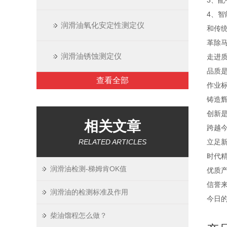
3、
4、智
润滑油氧化安定性测定仪
和传
革除
润滑油锈蚀测定仪
走进
品质
查看全部
作业
铸造
创新
相关文章
跨越今
RELATED ARTICLES
立足
时代
润滑油检测-梯姆肯OK值
优质
信誉
润滑油的检测标准及作用
今日
柴油馏程怎么做？