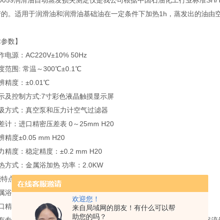
0059润滑油自动蒸发损失测定仪是我公司根据中国石油化工行业标准SH/T 
产的。适用于润滑油和润滑油基础油在一定条件下加热1h，蒸发出的油由
术参数】
电源：AC220V±10% 50Hz
度范围: 常温～300℃±0.1℃
辨精度：±0.01℃
示及控制方式:7寸彩色液晶触摸显示屏
抽吸方式：真空泵和压力计空气过滤器
差计：进口精密压差表 0～25mm H20
精度±0.05 mm H20
力精度：稳定精度：±0.2 mm H20
热方式：金属浴加热 功率：2.0KW
能特点】
属浴加热装置，安全环保; 浴体加入伍德合金，用于更好的热传导。
欢迎您！
进口精密压差表，保证准确的压力。
来自局域网的朋友！有什么可以帮
助您的吗？