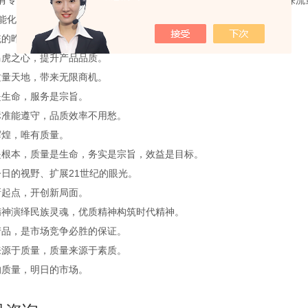
配有专门的真空抽吸系统，精密针型阀压力调节系统，进口针型阀，确保流
能化液晶触摸显示屏，自动控温， 计时报警。
统的昨天告别，向规范的未来迈进。
马虎之心，提升产品品质。
质量天地，带来无限商机。
是生命，服务是宗旨。
标准能遵守，品质效率不用愁。
辉煌，唯有质量。
是根本，质量是生命，务实是宗旨，效益是目标。
日的视野、扩展21世纪的眼光。
新起点，开创新局面。
精神演绎民族灵魂，优质精神构筑时代精神。
产品，是市场竞争必胜的保证。
来源于质量，质量来源于素质。
的质量，明日的市场。