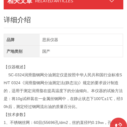
相关文章
RELATED ARTICLES
详细介绍
品牌
思辰仪器
产地类别
国产
【仪器概述】
SC-0324润滑脂钢网分油测定仪是按照中华人民共和国行业标准S
H/T 0324《润滑脂钢网分油测定法(静态法)》规定的要求设计制造
的，适用于测定润滑脂在提高温度下的分油倾向。本仪器的试验方法
是：将10g试样装在一金属丝钢网中，在静止状态下100℃±1℃，经3
0h后，测定经过钢网流出油的质量百分比。
【技术参数】
1、不锈钢丝网：60目(55696孔/dm2，丝的直径约0.19㎜，孔隙约0.