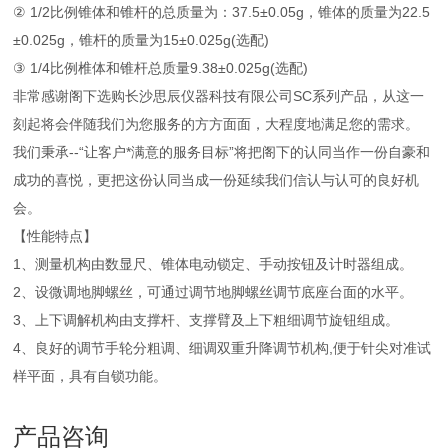
② 1/2比例锥体和锥杆的总质量为：37.5±0.05g，锥体的质量为22.5
±0.025g，锥杆的质量为15±0.025g(选配)
③ 1/4比例椎体和锥杆总质量9.38±0.025g(选配)
非常感谢阁下选购长沙思辰仪器科技有限公司SC系列产品，从这一
刻起将会伴随我们为您服务的方方面面，大程度地满足您的需求。
我们秉承--“让客户*满意的服务目标”将把阁下的认同当作一份自豪和
成功的喜悦，更把这份认同当成一份延续我们信认与认可的良好机
会。
【性能特点】
1、测量机构由数显尺、锥体电动锁定、手动按钮及计时器组成。
2、设微调地脚螺丝，可通过调节地脚螺丝调节底座台面的水平。
3、上下调解机构由支撑杆、支撑臂及上下粗细调节旋钮组成。
4、良好的调节手轮分粗调、细调双重升降调节机构,便于针尖对准试
样平面，具有自锁功能。
产品咨询