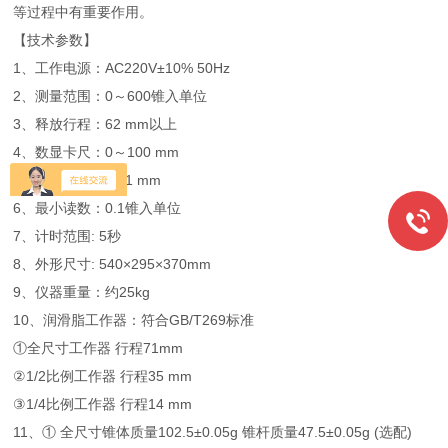
等过程中有重要作用。
【技术参数】
1、工作电源：AC220V±10% 50Hz
2、测量范围：0～600锥入单位
3、释放行程：62 mm以上
4、数显卡尺：0～100 mm
5、显示精度：0.01 mm
6、最小读数：0.1锥入单位
7、计时范围: 5秒
8、外形尺寸: 540×295×370mm
9、仪器重量：约25kg
10、润滑脂工作器：符合GB/T269标准
①全尺寸工作器 行程71mm
②1/2比例工作器 行程35 mm
③1/4比例工作器 行程14 mm
11、① 全尺寸锥体质量102.5±0.05g 锥杆质量47.5±0.05g (选配)