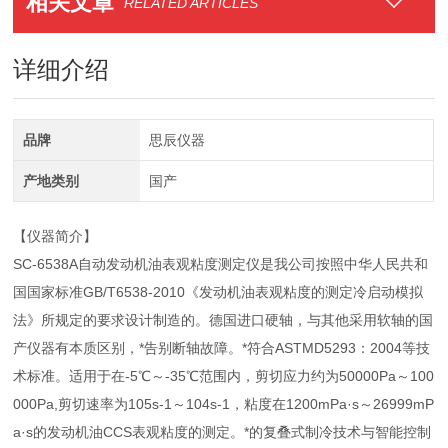
相关文章
RELATED ARTICLES
详细介绍
品牌
思辰仪器
产地类别
国产
【仪器简介】
SC-6538A自动发动机油表观粘度测定仪是我公司按照中华人民共和
国国家标准GB/T6538-2010《发动机油表观粘度的测定冷启动模拟
法》所规定的要求设计制造的。德国进口硬轴，与其他采用软轴的国
产仪器有本质区别，*告别断轴故障。*符合ASTMD5293：2004等技
术标准。适用于在-5℃～-35℃范围内，剪切应力约为50000Pa～100
000Pa,剪切速率为105s-1～104s-1，粘度在1200mPa·s～26999mP
a·s的发动机油CCS表观粘度的测定。*的复叠式制冷技术与智能控制