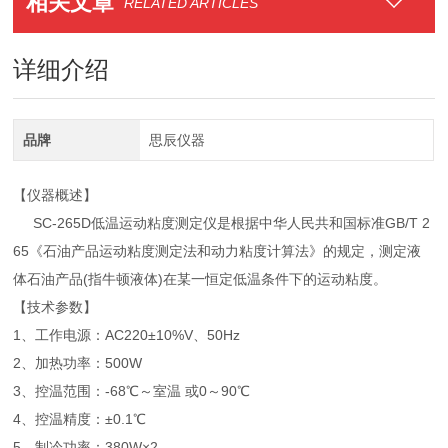
相关文章
RELATED ARTICLES
详细介绍
品牌
思辰仪器
【仪器概述】
SC-265D低温运动粘度测定仪是根据中华人民共和国标准GB/T 2
65《石油产品运动粘度测定法和动力粘度计算法》的规定，测定液
体石油产品(指牛顿液体)在某一恒定低温条件下的运动粘度。
【技术参数】
1、工作电源：AC220±10%V、50Hz
2、加热功率：500W
3、控温范围：-68℃～室温 或0～90℃
4、控温精度：±0.1℃
5、制冷功率：380W×2