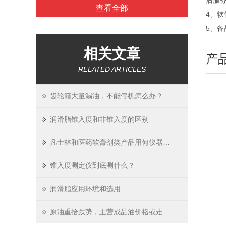
后服
查看全部
4、
5、
相关文章
产
RELATED ARTICLES
齿轮箱大量漏油，不能停机怎么办？
润滑脂锥入度和非锥入度的区别
凡士林和医药软膏剂类产品用何仪器检测？
锥入度测定仪到底测什么？
润滑脂应用环境和选用
原油重拾跌势，主营成品油价格或走稳为主