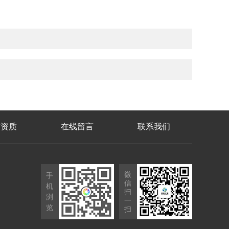
誉资质
在线留言
联系我们
微
手
信
机
扫
浏
一
览
扫