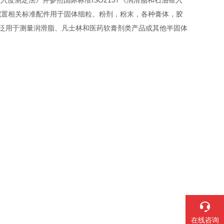
锥入度测定法》并参照国际标准ISO2137《润滑脂和石油锥入
配置相关标准配件用于固体细粒、粉剂，粉末，各种膏体，胶
能,广泛用于测量润滑脂、凡士林和医药软膏剂类产品或其他半固体
在线咨询