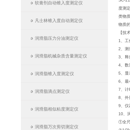
SC-
软膏剂自动锥入度测定仪
度测
类物质
凡士林锥入度自动测定仪
物质
【技
润滑脂压力分油测定仪
1、工作
2、测
润滑脂机械杂质含量测定仪
3、释
4、数
5、显
润滑脂锥入度测定仪
6、最
7、计
润滑脂滴点测定仪
8、外形
9、仪
润滑脂相似粘度测定仪
10、
①全尺
润滑脂万次剪切测定仪