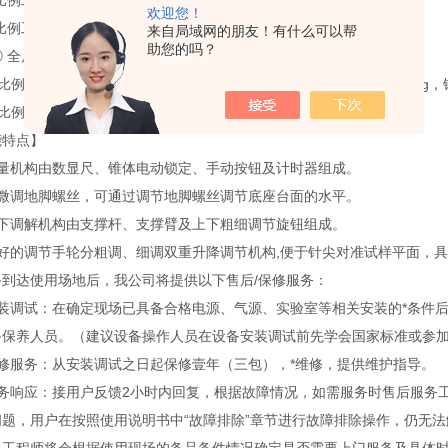
2比例工作器 行程35 mm
欢迎您！
4比例工作器 行程14 mm
来自局域网的朋友！有什么可以帮
助您的吗？
 全尺寸锥体质量102.5±0.05g 锥杆质量47.5±0.05g (选配)
/2比例锥体和锥杆的总质量为：37.5±0.05g，锥体的质量为22.5±0.025g，
4比例椎体和锥杆总质量9.38±0.025g(选配)
能特点】
测量机构由数显尺、锥体电动锁定、手动按钮及计时器组成。
设微调地脚螺丝，可通过调节地脚螺丝调节底座台面的水平。
上下调解机构由支撑杆、支撑臂及上下粗细调节旋钮组成。
良好的调节手轮分粗调、细调双重升降调节机构,便于针尖对准试样平面，
备到达使用场地后，我公司将提供以下售后/保修服务：
安装调试：在确定现场已具备合格电源、气源、实验室等相关安装的*条件
备保养人员。（建议设备操作人员在设备安装调试前先学会国家标准或参
保修服务：从安装调试之日起保修壹年（三包），*维修，提供维护指导。
服务响应：接用户反馈2小时内回复，根据故障情况，如需服务时售后服务工
问题，用户在按照使用说明书中“故障排除”章节进行故障排除操作，仍无