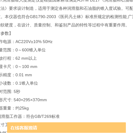
217润滑脂锥入度测定仪是根据国家标准满足ASTM D217《润滑脂和石油
定法》要求设计制造，适用于测定各种润滑脂和石油脂的锥入度试验。可
。本仪器也符合GB1790-2003《医药凡士林》标准所规定的检测性
的软硬度，在设计、质量控制、和鉴别产品的特性等过程中有重要作用。
术参数】
电源：AC220V±10% 50Hz
量范围：0～600锥入单位
放行程：62 mm以上
显卡尺：0～100 mm
示精度：0.01 mm
小读数：0.1锥入单位
时范围: 5秒
尺寸: 540×295×370mm
器重量：约25kg
润滑脂工作器：符合GB/T269标准
寸工作器 行程71mm