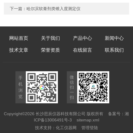
下一篇：
哈尔滨软膏剂类锥入度测定仪
网站首页
关于我们
产品中心
新闻中心
技术文章
荣誉资质
在线留言
联系我们
微
手
信
机
扫
浏
一
览
扫
Copyright©2026 长沙思辰仪器科技有限公司 版权所有
备案号：湘
ICP备13006491号-3
sitemap.xml
技术支持：
化工仪器网
管理登陆