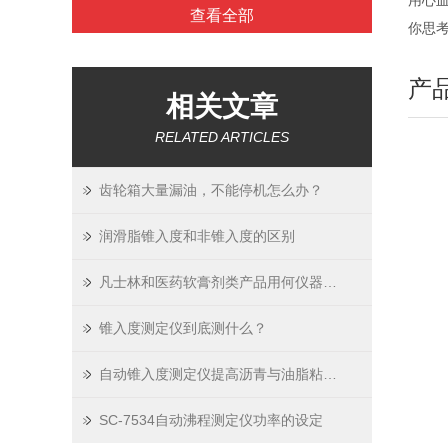
用心
查看全部
你思
产
相关文章
RELATED ARTICLES
齿轮箱大量漏油，不能停机怎么办？
润滑脂锥入度和非锥入度的区别
凡士林和医药软膏剂类产品用何仪器检测？
锥入度测定仪到底测什么？
自动锥入度测定仪提高沥青与油脂粘度测试效率
SC-7534自动沸程测定仪功率的设定