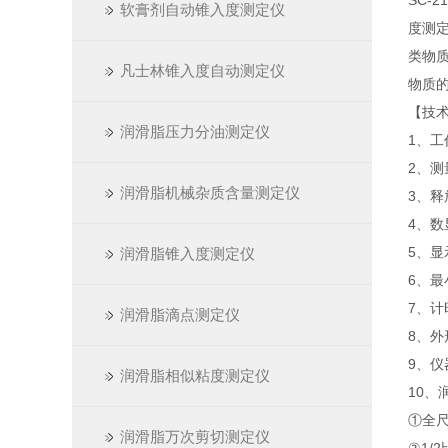
SC-
软膏剂自动锥入度测定仪
度测
类物质
凡士林锥入度自动测定仪
物质
【技
润滑脂压力分油测定仪
1、工作
2、测
润滑脂机械杂质含量测定仪
3、释
4、数
5、显
润滑脂锥入度测定仪
6、最
7、计
润滑脂滴点测定仪
8、外形
9、仪
润滑脂相似粘度测定仪
10、
①全尺
润滑脂万次剪切测定仪