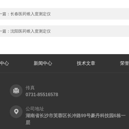
一篇：
长春医药锥入度测定仪
一篇：
沈阳医药锥入度测定仪
中心
新闻中心
技术文章
荣
传真
0731-85516578
公司地址
湖南省长沙市芙蓉区长冲路99号豪丹科技园6栋一
层