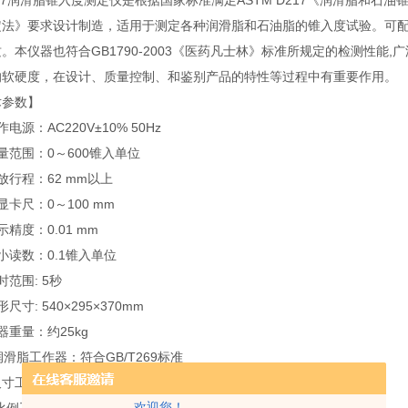
217润滑脂锥入度测定仪是根据国家标准满足ASTM D217《润滑脂和石油
定法》要求设计制造，适用于测定各种润滑脂和石油脂的锥入度试验。可
。本仪器也符合GB1790-2003《医药凡士林》标准所规定的检测性
的软硬度，在设计、质量控制、和鉴别产品的特性等过程中有重要作用。
术参数】
电源：AC220V±10% 50Hz
量范围：0～600锥入单位
放行程：62 mm以上
显卡尺：0～100 mm
示精度：0.01 mm
小读数：0.1锥入单位
时范围: 5秒
尺寸: 540×295×370mm
器重量：约25kg
润滑脂工作器：符合GB/T269标准
寸工作器 行程71mm
欢迎您！