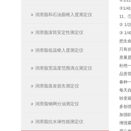
②1/
③1/
润滑脂和石油脂锥入度测定仪
11、①
② 1
润滑脂滚筒安定性测定仪
③ 1/
把生
只有
润滑脂低温锥入度测定仪
质量
杜绝
润滑脂宽温度范围滴点测定仪
品质管
春种
润滑脂蒸发损失测定仪
每天
转变
润滑脂钢网分油测定仪
多创
加强
润滑脂抗水淋性能测定仪
增强