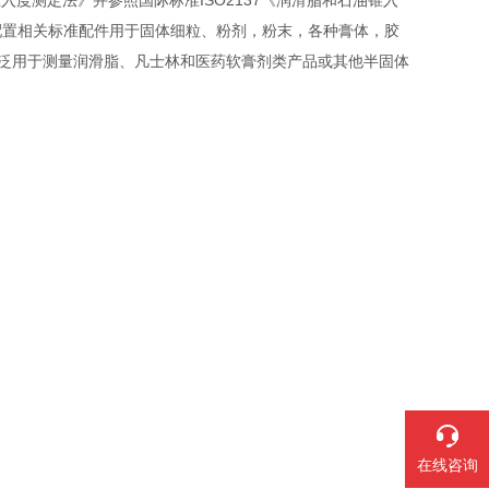
锥入度测定法》并参照国际标准ISO2137《润滑脂和石油锥入
配置相关标准配件用于固体细粒、粉剂，粉末，各种膏体，胶
能,广泛用于测量润滑脂、凡士林和医药软膏剂类产品或其他半固体
在线咨询