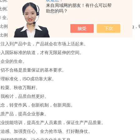
2比例工作器 行程35 mm
来自局域网的朋友！有什么可以帮
4比例工作器 行程14 mm
助您的吗？
 全尺寸锥体质量102.5±0.05g 锥杆质量47.5±0.05g (选配)
/2比例锥体和锥杆的总质量为：37.5±0.05g，锥体的质量为22.5±0.025g，
4比例椎体和锥杆总质量9.38±0.025g(选配)
命注入到产品中去，产品就会在市场上活起来。
步入国际标准的轨道，才有无限延伸的空间。
是企业的生命。
一切不合格是质量保证的基本要求。
理标准化，ISO成功靠大家。
一粒粟、秋收万颗籽。
自我检讨，品质自然更好。
观念，转变作风，创新机制，创新局面。
优质产品，提高企业形象。
职业技能培训，提高生产人员素质，保证生产产品质量。
紧迫感、加强责任心、全力抢市场、打好翻身仗。