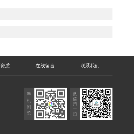
誉资质
在线留言
联系我们
微
手
信
机
扫
浏
一
览
扫