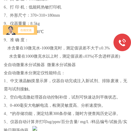
6、打 印 机：低能耗热敏打印机
7、外形尺寸：370×310×180mm
9、仪器重量：8.5kg
8、环境温度: 5℃-40℃
9、准 确 度：
水含量在10微克水-1000微克时，测定值误差不大于±0.3%
水含量在1000微克水以上时，测定值误差≤03%(不含进样误差)
全自动微量水分试验器 微量水分试验器
全自动微量水分测定仪性能特点：
1、中文液晶触摸显示屏，仪器自动完成注入新试剂、排除废液，无
需与试剂接触。
2、空白电流微处理器自动控制补偿，试剂可快速达到平衡状态。
3、0-400毫安大电解电流，检测灵敏度高、分析速度快。
4、*的存储功能，测定结果300条存储，随时方便查阅历史记录。
5、仪器自动计算并打印ug/ppm/百分含量/ mg/L /样品编号/试验员/实
验日期等内容。