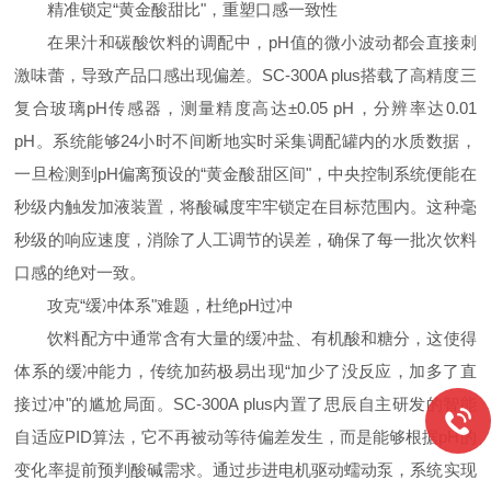
精准锁定“黄金酸甜比"，重塑口感一致性
在果汁和碳酸饮料的调配中，pH值的微小波动都会直接刺
激味蕾，导致产品口感出现偏差。SC-300A plus搭载了高精度三
复合玻璃pH传感器，测量精度高达±0.05 pH，分辨率达0.01
pH。系统能够24小时不间断地实时采集调配罐内的水质数据，
一旦检测到pH偏离预设的“黄金酸甜区间"，中央控制系统便能在
秒级内触发加液装置，将酸碱度牢牢锁定在目标范围内。这种毫
秒级的响应速度，消除了人工调节的误差，确保了每一批次饮料
口感的绝对一致。
攻克“缓冲体系"难题，杜绝pH过冲
饮料配方中通常含有大量的缓冲盐、有机酸和糖分，这使得
体系的缓冲能力，传统加药极易出现“加少了没反应，加多了直
接过冲"的尴尬局面。SC-300A plus内置了思辰自主研发的智能
自适应PID算法，它不再被动等待偏差发生，而是能够根据pH的
变化率提前预判酸碱需求。通过步进电机驱动蠕动泵，系统实现