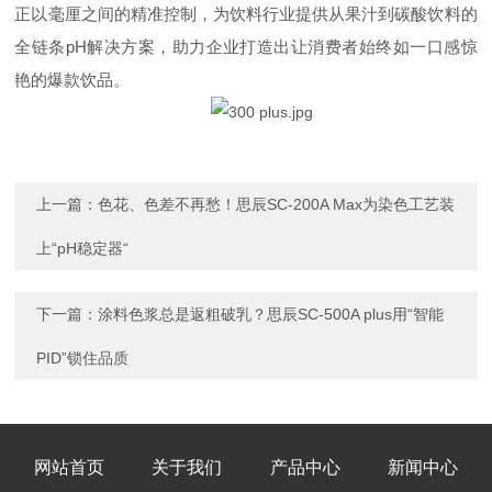
正以毫厘之间的精准控制，为饮料行业提供从果汁到碳酸饮料的
全链条pH解决方案，助力企业打造出让消费者始终如一口感惊
艳的爆款饮品。
上一篇：
色花、色差不再愁！思辰SC-200A Max为染色工艺装
上“pH稳定器“
下一篇：
涂料色浆总是返粗破乳？思辰SC-500A plus用“智能
PID”锁住品质
网站首页
关于我们
产品中心
新闻中心