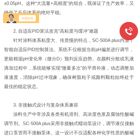
±
0.05pH
。这种“大流量
+
高精度"的组合，既保证了生产效率，又
确保了反应体系的绝对平稳。
2.
自适应
PID
算法攻克“高粘度与缓冲"难题
针对涂料体系粘度大、传质慢的特点，
SC-500A plus
内置了
智能自适应
PID
控制算法。系统不仅根据当前
pH
偏差进行调节，
更能根据
pH
变化率（微分
D
）预判反应趋势。在颜料分散或乳液
滴加过程中，系统能够实现“微量多次"的平滑补液，动态调整加
液速度，消除
pH
过冲现象，确保树脂粒子或颜料颗粒始终处于
最佳的稳定状态。
3.
非接触式设计与复杂体系兼容
涂料生产中常涉及各类有机溶剂、高浓度色浆及腐蚀性酸碱
调节剂。
SC-500A plus
采用非接触式蠕动泵设计，调节液仅接触
进口泵管而不接触泵体。这一设计不仅适配各种化学性质的酸碱