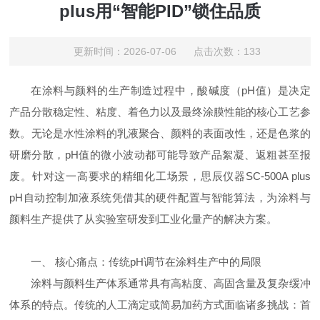
plus用“智能PID”锁住品质
更新时间：2026-07-06 点击次数：133
在涂料与颜料的生产制造过程中，酸碱度（
pH
值）是决定
产品分散稳定性、粘度、着色力以及最终涂膜性能的核心工艺参
数。无论是水性涂料的乳液聚合、颜料的表面改性，还是色浆的
研磨分散，
pH
值的微小波动都可能导致产品絮凝、返粗甚至报
废。针对这一高要求的精细化工场景，思辰仪器
SC-500A plus
pH
自动控制加液系统凭借其的硬件配置与智能算法，为涂料与
颜料生产提供了从实验室研发到工业化量产的解决方案。
一、
核心痛点：传统
pH
调节在涂料生产中的局限
涂料与颜料生产体系通常具有高粘度、高固含量及复杂缓冲
体系的特点。传统的人工滴定或简易加药方式面临诸多挑战：首