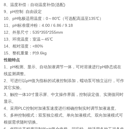
8、温度补偿：自动温度补偿(选配)
9、pH控制 :自由设定
10、pH电极适用温度：0～80℃（可选配高温至135℃）
11、pH标准缓冲粉：4.00 / 6.86 / 9.18
12、外形尺寸：535*355*255mm
13、环境温度：室温～45℃
14、相对湿度：<80%
15、整机重量：约9.6kg
性能特点
1、pH检测、显示、自动加液调节一体，可对溶液进行pH静态或在
线监测调整。
2、可进行以pH值为指标的试液控制添加，蠕动泵可独立运行，可作
其它实验。
3、触控一体10寸显示屏、中文操作界面，控制设定值、实测值同时
显示。
4、采用PLC控制对加液泵速度进行精确控制实时调节加液速度。
5、多种控制模式：双泵独立模式、单向加液模式、双向加液模式可
根据需求随时切换。