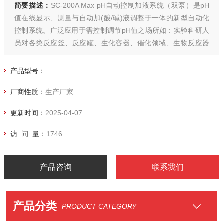
简要描述：
SC-200A Max pH自动控制加液系统（双泵）是pH
值在线显示、测量与自动加(酸/碱)液调整于一体的新型自动化
控制系统。广泛应用于需控制调节pH值之场所如：实验科研人
员对各类反应釜、反应罐、生化容器、催化领域、生物反应器
中溶液的酸碱度监测与控制。
产品型号：
厂商性质：
生产厂家
更新时间：
2025-04-07
访 问 量：
1746
产品咨询
联系我们
产品分类
PRODUCT CATEGORY