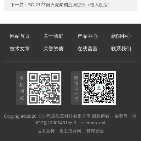
下一篇：
SC-217Z耐火泥浆稠度测定仪（锥入度法）
网站首页
关于我们
产品中心
新闻中心
技术文章
荣誉资质
在线留言
联系我们
微
手
信
机
扫
浏
一
览
扫
Copyright©2026 长沙思辰仪器科技有限公司 版权所有
备案号：湘
ICP备13006491号-3
sitemap.xml
技术支持：
化工仪器网
管理登陆