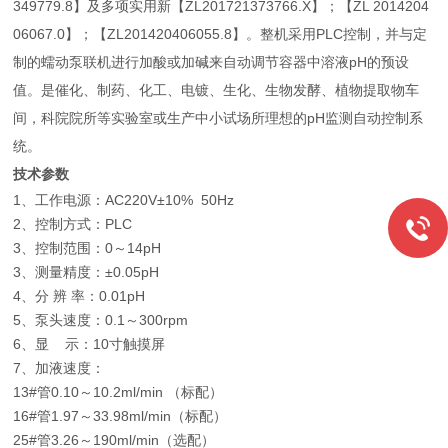
349779.8】及多项实用新【ZL201721373766.X】；【ZL 2014204
06067.0】；【ZL201420406055.8】。整机采用PLC控制，并与定
制的蠕动泵联机进行加酸或加碱来自动调节容器中溶液pH的预设
值。是催化、制药、化工、电镀、生化、生物发酵、植物提取物车
间，科院院所等实验室或生产中小试场所理想的pH监测自动控制系
统。
技术参数
1、工作电源：AC220V±10% 50Hz
2、控制方式：PLC
3、控制范围：0～14pH
3、测量精度：±0.05pH
4、分 辨 率：0.01pH
5、泵头速度：0.1～300rpm
6、显 示：10寸触摸屏
7、加液速度：
13#管0.10～10.2ml/min （标配）
16#管1.97～33.98ml/min（标配）
25#管3.26～190ml/min（选配）