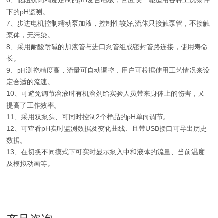
6、低阻抗高精度定制的pH复合电极，回应快，能适用各种工况条件
下的pH监测。
7、步进电机控制蠕动泵加液，控制性较好,流体只接触泵管，不接触
泵体，无污染。
8、采用耐酸耐碱的加液管与进口泵管组成密封管路连接，使用寿命
长。
9、pH测控精度高，流量可自动调控，用户可根据使用工艺情况来设
定合适的流速。
10、可避免调节溶液时有机溶剂给实验人员带来身体上的伤害，又
提高了工作效率。
11、采用双泵头、可同时控制2个样品的pH单向调节。
12、可查看pH实时监测数据及变化曲线、且带USB接口可导出历史
数据。
13、在切换不同摸式下可实时显示泵入中和液体的流量、当前温度
及模拟动画等。