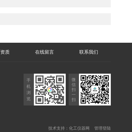
誉资质
在线留言
联系我们
微
手
信
机
扫
浏
一
览
扫
技术支持：
化工仪器网
管理登陆