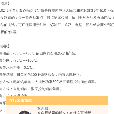
器概述】
510Z-2全自动凝点倾点测定仪是按照国中华人民共和国标准GB/T 510《
研发制造的；是一款自动凝点、倾点测试仪器，适用于对石油及石油产品
产品的测试，可广泛应用于油田、炼油厂、铁路、航运、贮油站及商业部
析的*仪器。
术参数】
用油品：-55℃～+50℃ 范围内的石油及石油产品。
温范围：-75℃～+100℃。
表显示分辨率：0.1℃。
温度传感器：进口的Pt100不锈钢探头，内置温度校正。
热方式：电加热单元，大加热功率500W,可编程控制加热速率。
倾斜方式：自动倾斜，数字控制倾斜角度。
检测方式：光谱检测。
制冷系统：进口压缩机制冷（双压缩机复叠式）。
欢迎您！
示：5.6寸彩色液晶触摸屏。
来自局域网的朋友！有什么可以帮