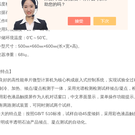
、温度校正：自动校正，可编程校正。
助您的吗？
数据存储：100组数据测试结果。
工作电源：AC220V/50Hz，大功率1000 W。
使用环境温度：10℃～40℃。
存储环境温度：0℃～50℃。
外型尺寸：500㎜×660㎜×600㎜(长×宽×高)。
仪器净重：68㎏。
能特点】
以良好的高性能单片微型计算机为核心构成嵌入式控制系统，实现试验全过
集制冷、加热、倾点/凝点检测于一体，采用光谱检测检测试样倾点/凝点，
采用彩色液晶触摸屏作为人机对话窗口，中文界面显示，菜单操作功能提示
具有两路测试装置，可同时测试两个试样。
大的特点是：按照GB/T 510标准，试样自动45度倾斜，采用彩色液
透明或半透明石油产品倾点、凝点测试的自动化。