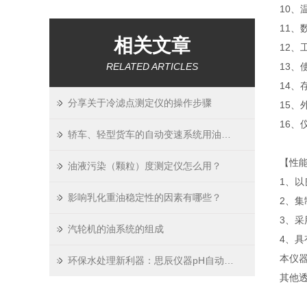
10
11、
相关文章
12、
RELATED ARTICLES
13、
14、
分享关于冷滤点测定仪的操作步骤
15、
16、
轿车、轻型货车的自动变速系统用油的检测
【性
油液污染（颗粒）度测定仪怎么用？
1、
影响乳化重油稳定性的因素有哪些？
2、
3、
汽轮机的油系统的组成
4、
本仪器
环保水处理新利器：思辰仪器pH自动控制加液系统守护水质安全
其他