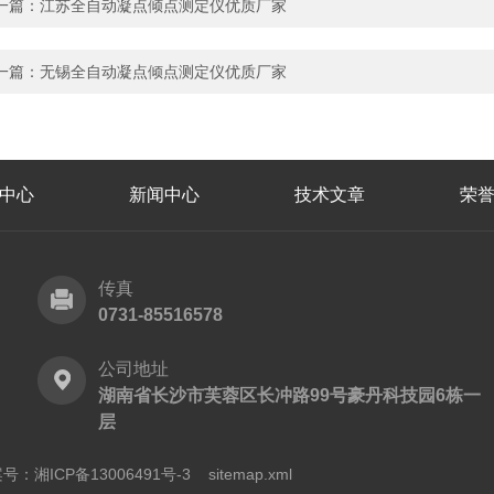
一篇：
江苏全自动凝点倾点测定仪优质厂家
一篇：
无锡全自动凝点倾点测定仪优质厂家
中心
新闻中心
技术文章
荣
传真
0731-85516578
公司地址
湖南省长沙市芙蓉区长冲路99号豪丹科技园6栋一
层
号：湘ICP备13006491号-3
sitemap.xml