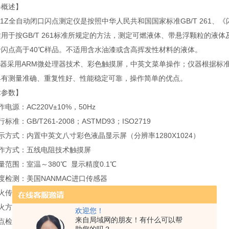
器概述】
261Z全自动闭口闪点测定仪是按照中华人民共和国国家标准GB/T 261
用于按GB/T 261标准所规定的方法，测定可燃液体、带悬浮颗粒的
于闪点高于40℃样品。不适用含水油漆或含高挥发性材料的液体。
器采用ARM微处理器技术、彩色触摸屏，中英文菜单操作；仪器根据标
具有测量准确、重复性好、性能稳定可靠，操作简单的优点。
术参数】
作电源：AC220V±10%，50Hz
标准：GB/T261-2008；ASTMD93；ISO2719
示方式：内置中英文八寸彩色液晶显示屏（分辨率1280X1024）
操作方式：五线电阻技术触摸屏
量范围：室温～380℃ 显示精度0.1℃
度检测：美国NANMAC进口传感器
闪火传感器：离子检测环
点火方式：电点火
欢迎您！
来自局域网的朋友！有什么可以帮
闪点检测方式：内置毫秒级紫外波长闪点检测装置
助您的吗？