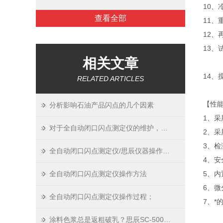
10、
查看全部
11、
12
13、
相关文章
B步
14、
RELATED ARTICLES
⑵ (
【性
分析影响石油产品闪点的几个因素
1、
对于全自动闭口闪点测定仪的维护，以下是一些建议：
2、采
3、
全自动闭口闪点测定仪/思辰仪器操作规程
4、
全自动闭口闪点测定仪操作方法
5、
6、
全自动闭口闪点测定仪操作过程；
7、*
涂料色浆总是返粗破乳？思辰SC-500A plus用“智能PID”锁住品质