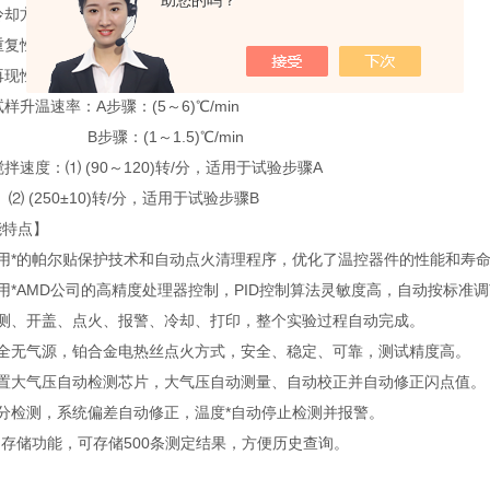
冷却方式：强制风冷
重复性：优于GB/T261-2008标准要求
、再现性：优于GB/T261-2008标准要求
试样升温速率：A步骤：(5～6)℃/min
骤：(1～1.5)℃/min
搅拌速度：⑴ (90～120)转/分，适用于试验步骤A
250±10)转/分，适用于试验步骤B
能特点】
采用*的帕尔贴保护技术和自动点火清理程序，优化了温控器件的性能和寿
用*AMD公司的高精度处理器控制，PID控制算法灵敏度高，自动按标准
检测、开盖、点火、报警、冷却、打印，整个实验过程自动完成。
安全无气源，铂合金电热丝点火方式，安全、稳定、可靠，测试精度高。
内置大气压自动检测芯片，大气压自动测量、自动校正并自动修正闪点值。
微分检测，系统偏差自动修正，温度*自动停止检测并报警。
的存储功能，可存储500条测定结果，方便历史查询。