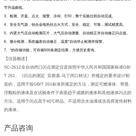
节升温曲线。
3、检测、开盖、点火、报警、冷却、打印，整个实验过程自动完成。
4、安全无气源，铂合金电热丝点火方式，安全、稳定、可靠，测试精度高。
5、内置大气压自动检测芯片，大气压自动测量、自动校正并自动修正闪点值。
6、微分检测，系统偏差自动修正，温度*自动停止检测并报警。
7、*的存储功能，可存储500条测定结果，方便历史查询。
【仪器概述】
SC-261Z全自动闭口闪点测定仪是按照中华人民共和国国家标准GB/
T 261、《闪点的测定 宾斯基-马丁闭口杯法》所规定的要求设计制
造的，适用于按GB/T 261标准所规定的方法，测定可燃液体、带悬
浮颗粒的液体及在试验条件下表面趋于成膜的液体和其他液体闪点的
方法。适用于闪点高于40℃样品。不适用含水油漆或含高挥发性材料
的液体。
产品咨询