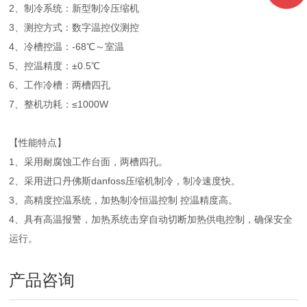
2、制冷系统：新型制冷压缩机
3、测控方式：数字温控仪测控
4、冷槽控温：-68℃～室温
5、控温精度：±0.5℃
6、工作冷槽：两槽四孔
7、整机功耗：≤1000W
【性能特点】
1、采用耐腐蚀工作台面，两槽四孔。
2、采用进口丹佛斯danfoss压缩机制冷，制冷速度快。
3、高精度控温系统，加热制冷恒温控制 控温精度高。
4、具有高温报警，加热系统击穿自动切断加热供电控制，确保安全
运行。
产品咨询