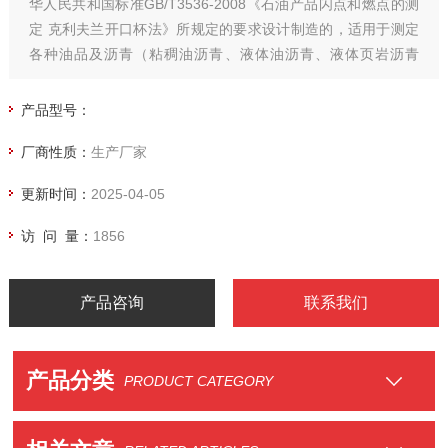
华人民共和国标准GB/T3536-2008《石油产品闪点和燃点的测
定 克利夫兰开口杯法》所规定的要求设计制造的，适用于测定
各种油品及沥青（粘稠油沥青、液体油沥青、液体页岩沥青
等）之闪点和燃点。可供各工矿企业、交通部门、科学研究单
位和实验室等部门作有关油品和沥青闪点、燃点的测定和试验
产品型号：
研究。
厂商性质：
生产厂家
更新时间：
2025-04-05
访 问 量：
1856
产品咨询
联系我们
产品分类
PRODUCT CATEGORY