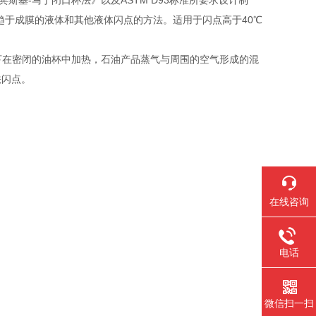
定 宾斯基-马丁闭口杯法》以及ASTM D93标准所要求设计制
面趋于成膜的液体和其他液体闪点的方法。适用于闪点高于40℃
件下在密闭的油杯中加热，石油产品蒸气与周围的空气形成的混
法闪点。
在线咨询
电话
微信扫一扫