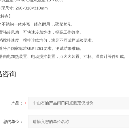
环境温度:5～40℃相对湿度:10～80%
形尺寸: 260×310×310mm
能特点】
04不锈钢一体外壳，经久耐用，易清油污。
内置强冷风扇，可快速冷却炉体，提高工作效率。
两档搅拌速度，搅拌连续均匀，满足不同试样试验要求。
造符合国家标准GB/T261要求。测试结果准确。
仪器由电加热装置、电动搅拌装置，点火火装置、油杯、温度计等件组成。
品咨询
产品：
您的单位：