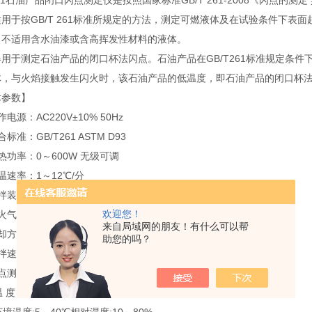
261石油产品闭口闪点测定仪是按照国家标准GB/T 261-2008《闪点的测
用于按GB/T 261标准所规定的方法，测定可燃液体及在试验条件下表
。不适用含水油漆或含高挥发性材料的液体。
器用于测定石油产品的闭口杯法闪点。石油产品在GB/T261标准规定条
体，与火焰接触发生闪火时，该石油产品的低温度，即石油产品的闭口杯
术参数】
电源：AC220V±10% 50Hz
标准：GB/T261 ASTM D93
热功率：0～600W 无级可调
温速率：1～12℃/分
搅拌装置：软轴联结电机搅拌
欢迎您！
引火气源：民用可燃气
来自局域网的朋友！有什么可以帮
冷却方式：内置强冷风扇
助您的吗？
拌速度：A：90～120转/分，B：250±10转/分
点测定器：符合SH/T0315技术条件
温 度 计：符合GB/T514技术条件