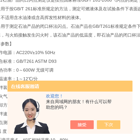
261石油产品闭口闪点测定仪是按照国家标准GB/T 261-2008《闪点的测
用于按GB/T 261标准所规定的方法，测定可燃液体及在试验条件下表
。不适用含水油漆或含高挥发性材料的液体。
器用于测定石油产品的闭口杯法闪点。石油产品在GB/T261标准规定条
体，与火焰接触发生闪火时，该石油产品的低温度，即石油产品的闭口杯
术参数】
电源：AC220V±10% 50Hz
标准：GB/T261 ASTM D93
热功率：0～600W 无级可调
温速率：1～12℃/分
搅拌装置：软轴联结电机搅拌
欢迎您！
引火气源：民用可燃气
来自局域网的朋友！有什么可以帮
冷却方式：内置强冷风扇
助您的吗？
拌速度：A：90～120转/分，B：250±10转/分
点测定器：符合SH/T0315技术条件
温 度 计：符合GB/T514技术条件