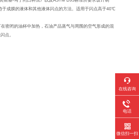
定 宾斯基-马丁闭口杯法》以及ASTM D93标准所要求设计制
面趋于成膜的液体和其他液体闪点的方法。适用于闪点高于40℃
件下在密闭的油杯中加热，石油产品蒸气与周围的空气形成的混
法闪点。
在线咨询
电话
微信扫一扫