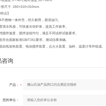
环境温度:5～40℃相对湿度:10～80%
形尺寸: 260×310×310mm
能特点】
04不锈钢一体外壳，经久耐用，易清油污。
内置强冷风扇，可快速冷却炉体，提高工作效率。
两档搅拌速度，搅拌连续均匀，满足不同试样试验要求。
造符合国家标准GB/T261要求。测试结果准确。
仪器由电加热装置、电动搅拌装置，点火火装置、油杯、温度计等件组成。
品咨询
产品：
您的单位：