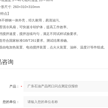
环境温度:5～40℃相对湿度:10～80%
形尺寸: 260×310×310mm
能特点】
04不锈钢一体外壳，经久耐用，易清油污。
内置强冷风扇，可快速冷却炉体，提高工作效率。
两档搅拌速度，搅拌连续均匀，满足不同试样试验要求。
造符合国家标准GB/T261要求。测试结果准确。
仪器由电加热装置、电动搅拌装置，点火火装置、油杯、温度计等件组成。
品咨询
产品：
您的单位：