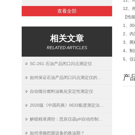
11、
12、外
查看全部
【性
1、3
2、
相关文章
3、
RELATED ARTICLES
4、制
5、
SC-261 石油产品闭口闪点测定仪
产
如何保证石油产品闭口闪点测定仪的测试结果准确
自动馏分燃料油氧化安定性测定仪
2020版《中国药典》0633黏度测定法-乌氏毛细管黏度计测定法
解锁精准调控：思辰仪器pH自动控制加液系统重塑实验标准
如何准确把握设备的换油期？