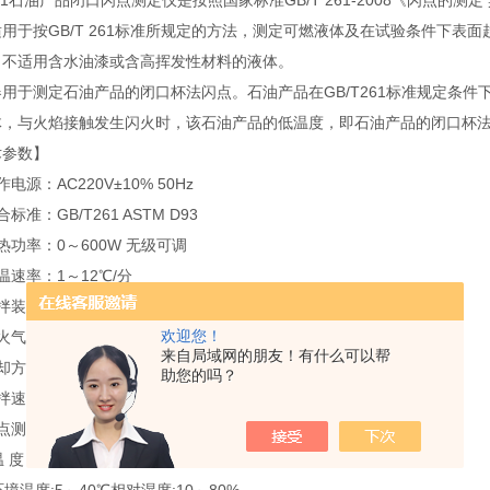
261石油产品闭口闪点测定仪是按照国家标准GB/T 261-2008《闪点的测
用于按GB/T 261标准所规定的方法，测定可燃液体及在试验条件下表
。不适用含水油漆或含高挥发性材料的液体。
器用于测定石油产品的闭口杯法闪点。石油产品在GB/T261标准规定条
体，与火焰接触发生闪火时，该石油产品的低温度，即石油产品的闭口杯
术参数】
电源：AC220V±10% 50Hz
标准：GB/T261 ASTM D93
热功率：0～600W 无级可调
温速率：1～12℃/分
搅拌装置：软轴联结电机搅拌
欢迎您！
引火气源：民用可燃气
来自局域网的朋友！有什么可以帮
冷却方式：内置强冷风扇
助您的吗？
拌速度：A：90～120转/分，B：250±10转/分
点测定器：符合SH/T0315技术条件
温 度 计：符合GB/T514技术条件